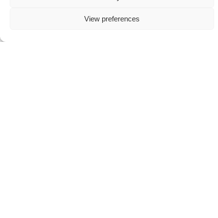
View preferences
PRAKTISCHE INFORMATIE
+
−
×
Avenue Pasteur 17,
1300 Wavre,
Brabant wallon Belgique
– Facturatie: BE 0464.074.427
– Telefoonnummer: +32 (0)10 43 51 00.