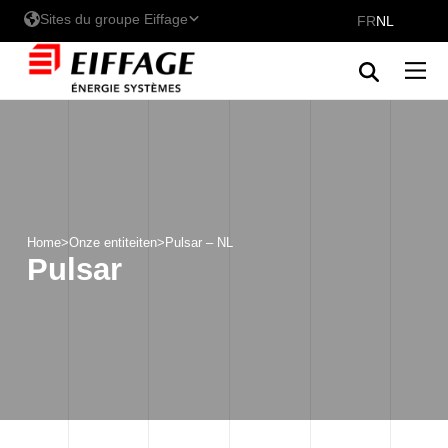
Sites du groupe Eiffage
FR
NL
De vestigingen van Eiffage
Énergie Systèmes - Belux
Eiffage Énergie Systèmes
Home
>
Onze entiteiten
>
Pulsar – NL
Pulsar
Eiffage Energia Sistemas
Ontdek onze merken in Belux
Hyline Clean Piping