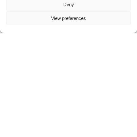
Deny
View preferences
DE GROEP
Eiffage
Eiffage Benelux
Eiffage Énergie Systèmes