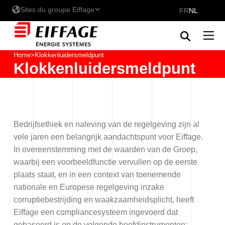
Sites du groupe Eiffage
FR
NL
Home
>
Klokkenluidersmeldpunt
Klokkenluidersmeldpunt
De vestigingen van Eiffage
Énergie Systèmes - Belux
Eiffage Énergie Systèmes
Bedrijfsethiek en naleving van de regelgeving zijn al
vele jaren een belangrijk aandachtspunt voor Eiffage.
In overeenstemming met de waarden van de Groep,
Eiffage Energia Sistemas
waarbij een voorbeeldfunctie vervullen op de eerste
plaats staat, en in een context van toenemende
nationale en Europese regelgeving inzake
Ontdek onze merken in Belux
corruptiebestrijding en waakzaamheidsplicht, heeft
Eiffage een compliancesysteem ingevoerd dat
Hyline Clean Piping
gebaseerd is op de volgende hoofdinstrumenten: