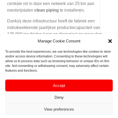
centrale rol in door een netwerk van 25 km aan
roestvrijstalen
clean piping
te installeren.
Dankzij deze infrastructuur heeft de fabriek een
indrukwekkende jaarlijkse productiecapaciteit van
175.000 ton frieten (vers en diepvries) en meer dan
11.000 ton aardappelvlokken.
Manage Cookie Consent
Het verwerkingsproces begint met de ontvangst van de
To provide the best experiences, we use technologies like cookies to store
and/or access device information. Consenting to these technologies will
aardappelen en eindigt met het palletiseren van de
allow us to process data such as browsing behavior or unique IDs on this
afgewerkte producten. Sorteren, wassen, schillen,
site. Not consenting or withdrawing consent, may adversely affect certain
features and functions.
snijden, voorbakken, vriesdrogen, invriezen, verpakken
en opslaan: elke stap wordt geoptimaliseerd. De
afgewerkte producten worden opgeslagen in een
Accept
gigantische geautomatiseerde vriesopslag van 42
Deny
meter hoog, met een capaciteit van 52.000 pallets. Op
volle capaciteit kan de productielijn 25 ton frieten… per
View preferences
uur produceren.