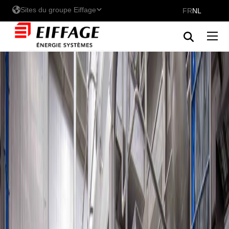
Sites du groupe Eiffage
FR
NL
De vestigingen van Eiffage
Énergie Systèmes - Belux
Eiffage Énergie Systèmes
Eiffage Energia Sistemas
Ontdek onze merken in Belux
Hyline Clean Piping