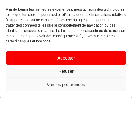
au fonctionnement correct de l’installation ;
Afin de fournir les meilleures expériences, nous utilisons des technologies
les travaux et fournitures complémentaires
telles que les cookies pour stocker et/ou accéder aux informations relatives
quelconques ;
à l'appareil. Le fait de consentir à ces technologies nous permettra de
traiter des données telles que le comportement de navigation ou des
la restauration en général et la remise en parfait
identifiants uniques sur ce site. Le fait de ne pas consentir ou de retirer son
état des maçonneries, pavements, enduits sur
consentement peut avoir des conséquences négatives sur certaines
caractéristiques et fonctions.
murs, hourdis et planchers, plafonds, menuiseries,
peintures, etc. détériorés en cours d’exécution de
la présente entreprise ;
Accepter
l’enlèvement régulier des décombres et matériaux
Refuser
devenus sans emploi provenant des travaux de
l’entreprise ainsi que leur transport, aux frais et par
Voir les préférences
les soins de l’adjudicataire ;
tous les autres travaux, fournitures, etc. … non
prévus dans le présent document et cependant
reconnus nécessaires à l’établissement complet et
au parfait fonctionnement de l’installation, rien
omis ni excepté ;
les formalités de réception de toute l’installation