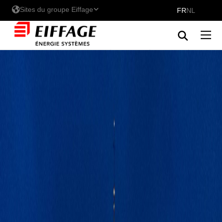
Sites du groupe Eiffage
FR
NL
Les sites d'Eiffage Energie
Systèmes - Belux
Eiffage Énergie Systèmes
Eiffage Energia Sistemas
Découvrez nos marques au
Belux