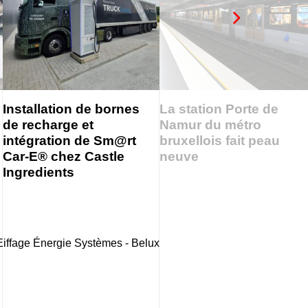
Installation de bornes
La station Porte de
de recharge et
Namur du métro
intégration de Sm@rt
bruxellois fait peau
Car-E® chez Castle
neuve
Ingredients
'Eiffage Énergie Systèmes - Belux