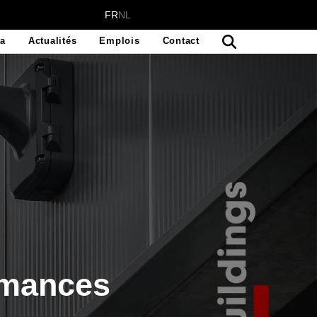
FR
NL
ra
Actualités
Emplois
Contact
marques au Belux
rmances