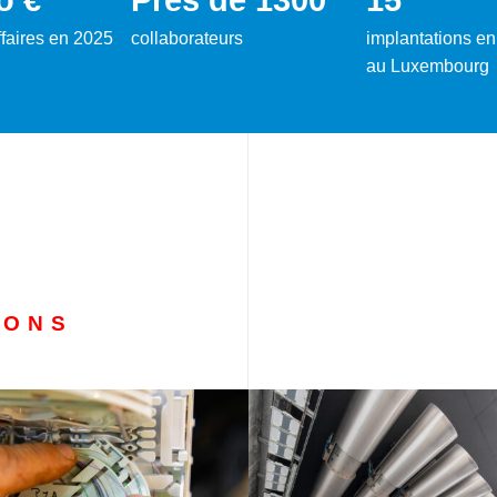
affaires en 2025
collaborateurs
implantations en
au Luxembourg
IONS