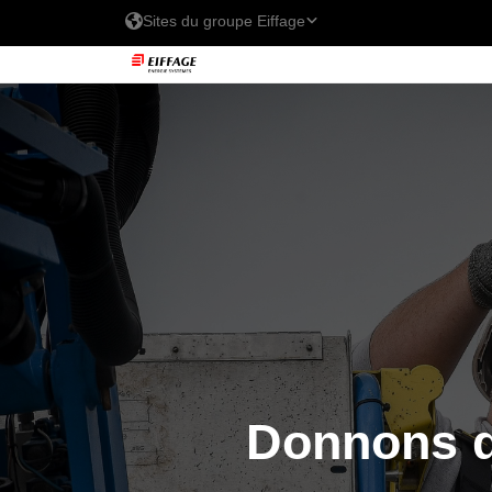
Sites du groupe Eiffage
Les sites d'Eiffage 
- Belux
Eiffage Énergie Systèmes
Eiffage Energia Sistemas
Donnons d