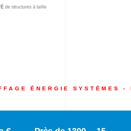
TÉ
de structures à taille
FFAGE ÉNERGIE SYSTÈMES -
o €
Près de 1300
15