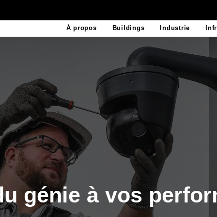
À propos
Buildings
Industrie
Inf
Energie Systèmes
Découvrez nos 
Luxys
Pulsar
u génie à vos perfo