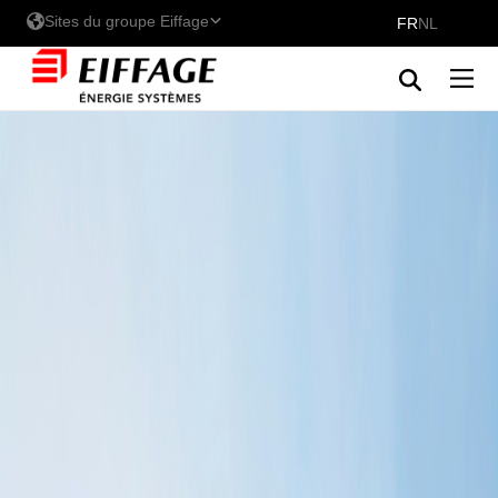
Sites du groupe Eiffage
FR
NL
Les sites d'Eiffage Energie
Systèmes - Belux
Eiffage Énergie Systèmes
Eiffage Energia Sistemas
Découvrez nos marques au
Belux