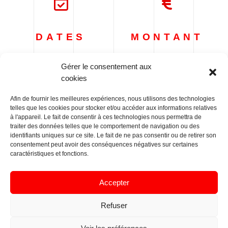
DATES
MONTANT
septembre 2020 –
50.000 €
Gérer le consentement aux
decembre 2020
cookies
Afin de fournir les meilleures expériences, nous utilisons des technologies
telles que les cookies pour stocker et/ou accéder aux informations relatives
à l'appareil. Le fait de consentir à ces technologies nous permettra de
traiter des données telles que le comportement de navigation ou des
identifiants uniques sur ce site. Le fait de ne pas consentir ou de retirer son
MÉTIER(S)
consentement peut avoir des conséquences négatives sur certaines
ASSOCIÉ(S)
caractéristiques et fonctions.
Bornes de recharge
Accepter
Refuser