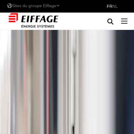
Sites du groupe Eiffage
FR
NL
Les sites d'Eiffage Energie
Systèmes - Belux
Eiffage Énergie Systèmes
Eiffage Energia Sistemas
Découvrez nos marques au
Belux